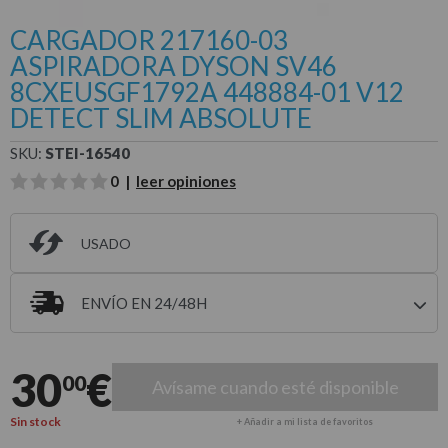
CARGADOR 217160-03
ASPIRADORA DYSON SV46
8CXEUSGF1792A 448884-01 V12
DETECT SLIM ABSOLUTE
SKU:
STEI-16540
0 |
leer opiniones
USADO
ENVÍO EN 24/48H
Entrega estimada para envíos a península
30
€
00
Avísame cuando esté disponible
Sin stock
+ Añadir a mi lista de favoritos