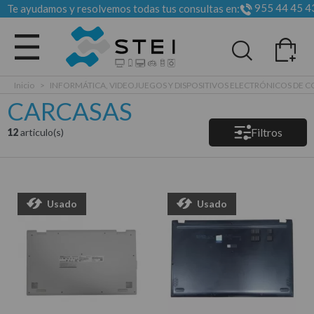
955 44 45 4
Te ayudamos y resolvemos todas tus consultas en:
Todas las categorias
Inicio
>
INFORMÁTICA, VIDEOJUEGOS Y DISPOSITIVOS ELECTRÓNICOS DE
CARCASAS
Filtros
12
articulo(s)
Usado
Usado