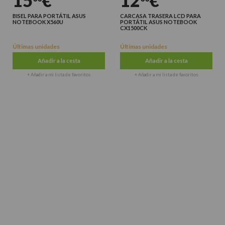
15
€
12
€
BISEL PARA PORTÁTIL ASUS
CARCASA TRASERA LCD PARA
NOTEBOOK X560U
PORTÁTIL ASUS NOTEBOOK
CX1500CK
Últimas unidades
Últimas unidades
Añadir a la cesta
Añadir a la cesta
+ Añadir a mi lista de favoritos
+ Añadir a mi lista de favoritos