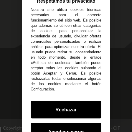
Devoluciones
Respetamos tu privacidad
14
Política de Privacidad
Nuestro site utiliza cookies técnicas
Alzira - Valencia
Pago Seguro
necesarias para el correcto
C/ Esplugues, 135
Terminos y
funcionamiento del sitio web. Es posible
que además se utilicen otras categorías
Condiciones Generales
de cookies para personalizar la
Políticas de Cookies
experiencia de usuario, divulgar ofertas
comerciales personalizadas o realizar
análisis para optimizar nuestra oferta. El
usuario puede retirar su consentimiento
623 23 31 98
en todo momento, desde el enlace
«Política de cookies». También puede
Atendemos Whatsapp
aceptar todas las cookies pulsando el
botón Aceptar y Cerrar. Es posible
955 44 45 43
/
955 44 45 44
rechazarlas todas o seleccionar algunas
de las cookies mediante el botón
info@steielectronica.com
Configuración.
Avenida Plaza de Toros,
Local 3 Écija (Sevilla)
Rechazar
Copyright © 2026 STEI GLOBAL MULTISERVICES, S.L - CIF
Aceptar y cerrar