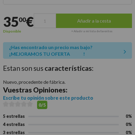
Entrega estimada para envíos a península
35
€
00
Añadir a la cesta
Disponible
+ Añadir a mi lista de favoritos
¿Has encontrado un precio mas bajo?
¡MEJORAMOS TU OFERTA
AQUÍ
!
Estan son sus
características:
Nuevo, procedente de fábrica.
Vuestras
Opiniones:
Escribe tu opinión sobre este producto
0/5
5 estrellas
0%
4 estrellas
0%
3 estrellas
0%