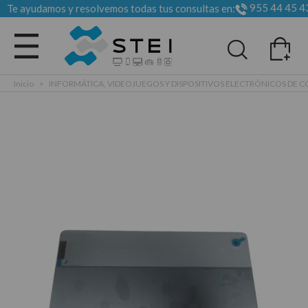
955 44 45 4
Te ayudamos y resolvemos todas tus consultas en:
Todas las categorias
Inicio
>
INFORMÁTICA, VIDEOJUEGOS Y DISPOSITIVOS ELECTRÓNICOS DE