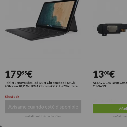
179
€
13
€
95
00
Tablet Lenovo IdeaPad Duet Chromebook 64Gb
ALTAVOCES DERECHO L
4Gb Ram 10,1" WUXGA ChromeOS CT-X636F Tara
CT-X636F
Sin stock
Últimas unidades
Avísame cuando esté disponible
Añadir a
+ Añadir a mi lista de favoritos
+ Añadir a mi li