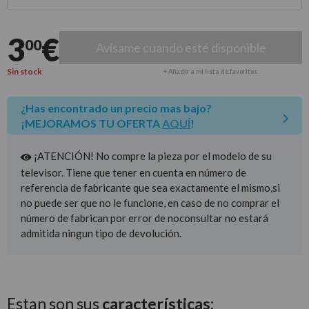
Entrega estimada para envíos a península
3
€
00
Avísame cuando esté disponible
Sin stock
+ Añadir a mi lista de favoritos
¿Has encontrado un precio mas bajo?
¡MEJORAMOS TU OFERTA
AQUÍ
!
¡ATENCIÓN! No compre la pieza por el modelo de su
televisor. Tiene que tener en cuenta en número de
referencia de fabricante que sea exactamente el mismo,si
no puede ser que no le funcione, en caso de no comprar el
número de fabrican por error de noconsultar no estará
admitida ningun tipo de devolución.
Estan son sus
características: