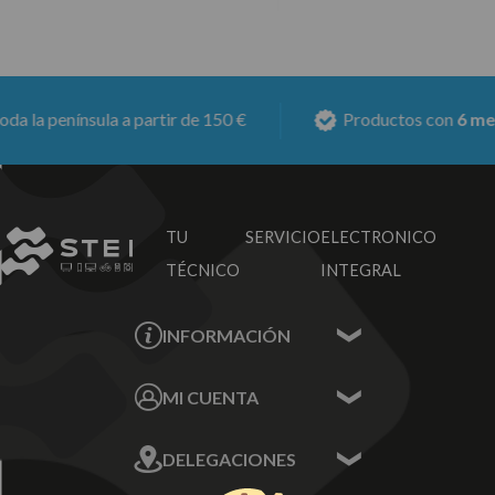
 península a partir de 150 €
Productos con
6 meses d
TU SERVICIO
ELECTRONICO
TÉCNICO
INTEGRAL
INFORMACIÓN
Contacta con nosotros
MI CUENTA
Sobre nosotros
Mis Datos
DELEGACIONES
Mis Direcciones
Mis Pedidos