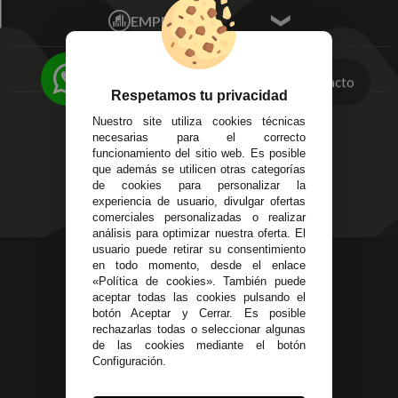
Écija - Sevilla
Mis favoritos
EMPRESA
Av. Plaza de Toros.
FAQ's
Local 3
Aviso Legal
Córdoba
Entregas y
Contacto
C/ Ingeniero Iribarren,
Devoluciones
Respetamos tu privacidad
14
Política de Privacidad
Nuestro site utiliza cookies técnicas
Alzira - Valencia
Pago Seguro
necesarias para el correcto
C/ Esplugues, 135
Terminos y
funcionamiento del sitio web. Es posible
que además se utilicen otras categorías
Condiciones Generales
de cookies para personalizar la
Políticas de Cookies
experiencia de usuario, divulgar ofertas
comerciales personalizadas o realizar
análisis para optimizar nuestra oferta. El
usuario puede retirar su consentimiento
623 23 31 98
en todo momento, desde el enlace
«Política de cookies». También puede
Atendemos Whatsapp
aceptar todas las cookies pulsando el
botón Aceptar y Cerrar. Es posible
955 44 45 43
/
955 44 45 44
rechazarlas todas o seleccionar algunas
de las cookies mediante el botón
info@steielectronica.com
Configuración.