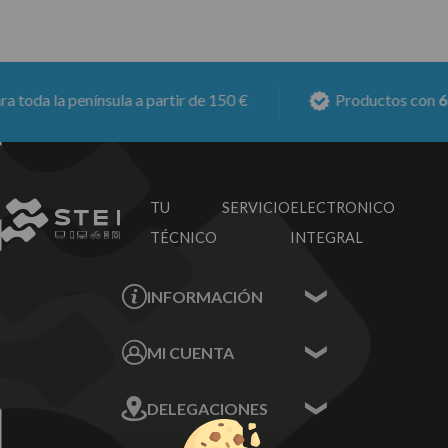
oda la península a partir de 150 €
Productos con
6 me
TU SERVICIO
ELECTRONICO
TÉCNICO
INTEGRAL
INFORMACIÓN
Contacta con nosotros
MI CUENTA
Sobre nosotros
Mis Datos
DELEGACIONES
Mis Direcciones
Mis Pedidos
Écija - Sevilla