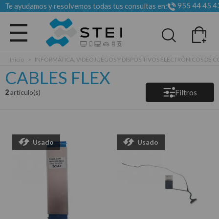
955 44 45 4
Te ayudamos y resolvemos todas tus consultas en:
Todas las categorias
Inicio
>
INFORMÁTICA, VIDEOJUEGOS Y DISPOSITIVOS ELECTRÓNICOS DE
CABLES FLEX
Filtros
2
articulo(s)
Usado
Usado