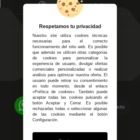
Mis favoritos
EMPRESA
Av. Plaza de Toros.
FAQ's
Local 3
Aviso Legal
Córdoba
Entregas y
Respetamos tu privacidad
C/ Ingeniero Iribarren,
Devoluciones
14
Nuestro site utiliza cookies técnicas
Política de Privacidad
Alzira - Valencia
necesarias para el correcto
Pago Seguro
funcionamiento del sitio web. Es posible
C/ Esplugues, 135
Terminos y
que además se utilicen otras categorías
Condiciones Generales
de cookies para personalizar la
experiencia de usuario, divulgar ofertas
Políticas de Cookies
comerciales personalizadas o realizar
análisis para optimizar nuestra oferta. El
usuario puede retirar su consentimiento
en todo momento, desde el enlace
623 23 31 98
«Política de cookies». También puede
aceptar todas las cookies pulsando el
Atendemos Whatsapp
botón Aceptar y Cerrar. Es posible
Contacto
rechazarlas todas o seleccionar algunas
955 44 45 43
/
955 44 45 44
de las cookies mediante el botón
Configuración.
info@steielectronica.com
Avenida Plaza de Toros,