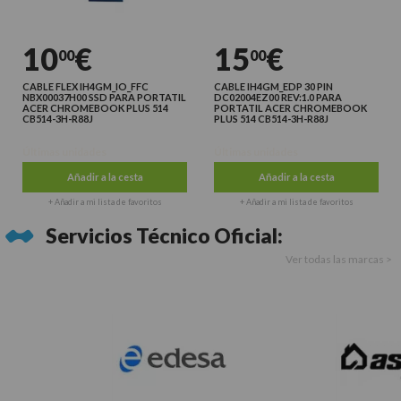
10
€
15
€
00
00
CABLE FLEX IH4GM_IO_FFC
CABLE IH4GM_EDP 30 PIN
NBX00037H00 SSD PARA PORTATIL
DC02004EZ00 REV:1.0 PARA
ACER CHROMEBOOK PLUS 514
PORTATIL ACER CHROMEBOOK
CB514-3H-R88J
PLUS 514 CB514-3H-R88J
Últimas unidades
Últimas unidades
Añadir a la cesta
Añadir a la cesta
+ Añadir a mi lista de favoritos
+ Añadir a mi lista de favoritos
Servicios Técnico Oficial:
Ver todas las marcas >