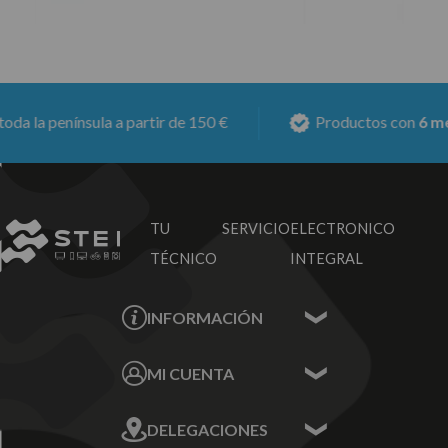
a península a partir de 150 €
Productos con
6 meses 
TU SERVICIO
ELECTRONICO
TÉCNICO
INTEGRAL
INFORMACIÓN
Contacta con nosotros
MI CUENTA
Sobre nosotros
Mis Datos
DELEGACIONES
Mis Direcciones