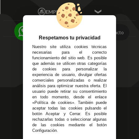
Mis Pedidos
Écija - Sevilla
Mis favoritos
EMPRESA
Av. Plaza de Toros.
FAQ's
Local 3
Aviso Legal
Córdoba
Entregas y
Contacto
C/ Ingeniero Iribarren,
Devoluciones
Respetamos tu privacidad
14
Política de Privacidad
Nuestro site utiliza cookies técnicas
Alzira - Valencia
Pago Seguro
necesarias para el correcto
C/ Esplugues, 135
Terminos y
funcionamiento del sitio web. Es posible
que además se utilicen otras categorías
Condiciones Generales
de cookies para personalizar la
Políticas de Cookies
experiencia de usuario, divulgar ofertas
comerciales personalizadas o realizar
análisis para optimizar nuestra oferta. El
usuario puede retirar su consentimiento
623 23 31 98
en todo momento, desde el enlace
«Política de cookies». También puede
Atendemos Whatsapp
aceptar todas las cookies pulsando el
botón Aceptar y Cerrar. Es posible
955 44 45 43
/
955 44 45 44
rechazarlas todas o seleccionar algunas
de las cookies mediante el botón
info@steielectronica.com
Configuración.