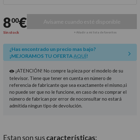
Entrega estimada para envíos a península
8
€
00
Avísame cuando esté disponible
Sin stock
+ Añadir a mi lista de favoritos
¿Has encontrado un precio mas bajo?
¡MEJORAMOS TU OFERTA
AQUÍ
!
¡ATENCIÓN! No compre la pieza por el modelo de su
televisor. Tiene que tener en cuenta en número de
referencia de fabricante que sea exactamente el mismo,si
no puede ser que no le funcione, en caso de no comprar el
número de fabrican por error de noconsultar no estará
admitida ningun tipo de devolución.
Estan son sus
características: