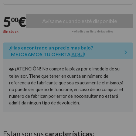
Entrega estimada para envíos a península
5
€
00
Avísame cuando esté disponible
Sin stock
+ Añadir a mi lista de favoritos
¿Has encontrado un precio mas bajo?
¡MEJORAMOS TU OFERTA
AQUÍ
!
¡ATENCIÓN! No compre la pieza por el modelo de su
televisor. Tiene que tener en cuenta en número de
referencia de fabricante que sea exactamente el mismo,si
no puede ser que no le funcione, en caso de no comprar el
número de fabrican por error de noconsultar no estará
admitida ningun tipo de devolución.
Estan son sus
características: