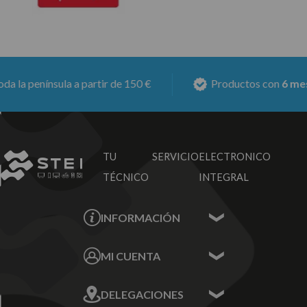
 península a partir de 150 €
Productos con
6 meses d
TU SERVICIO
ELECTRONICO
TÉCNICO
INTEGRAL
INFORMACIÓN
Contacta con nosotros
MI CUENTA
Sobre nosotros
Mis Datos
DELEGACIONES
Mis Direcciones