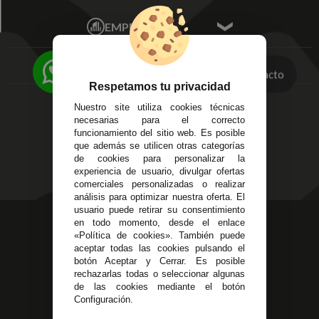
Mis Pedidos
Écija - Sevilla
Mis favoritos
EMPRESA
Av. Plaza de Toros.
FAQ's
Local 3
Aviso Legal
Córdoba
Entregas y
Contacto
C/ Ingeniero Iribarren,
Devoluciones
Respetamos tu privacidad
14
Política de Privacidad
Nuestro site utiliza cookies técnicas
Alzira - Valencia
Pago Seguro
necesarias para el correcto
C/ Esplugues, 135
Terminos y
funcionamiento del sitio web. Es posible
que además se utilicen otras categorías
Condiciones Generales
de cookies para personalizar la
Políticas de Cookies
experiencia de usuario, divulgar ofertas
comerciales personalizadas o realizar
análisis para optimizar nuestra oferta. El
usuario puede retirar su consentimiento
623 23 31 98
en todo momento, desde el enlace
«Política de cookies». También puede
Atendemos Whatsapp
aceptar todas las cookies pulsando el
botón Aceptar y Cerrar. Es posible
955 44 45 43
/
955 44 45 44
rechazarlas todas o seleccionar algunas
de las cookies mediante el botón
info@steielectronica.com
Configuración.