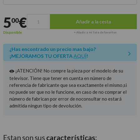
Entrega estimada para envíos a península
5
€
00
Añadir a la cesta
Disponible
+ Añadir a mi lista de favoritos
¿Has encontrado un precio mas bajo?
¡MEJORAMOS TU OFERTA
AQUÍ
!
¡ATENCIÓN! No compre la pieza por el modelo de su
televisor. Tiene que tener en cuenta en número de
referencia de fabricante que sea exactamente el mismo,si
no puede ser que no le funcione, en caso de no comprar el
número de fabrican por error de noconsultar no estará
admitida ningun tipo de devolución.
Estan son sus
características: