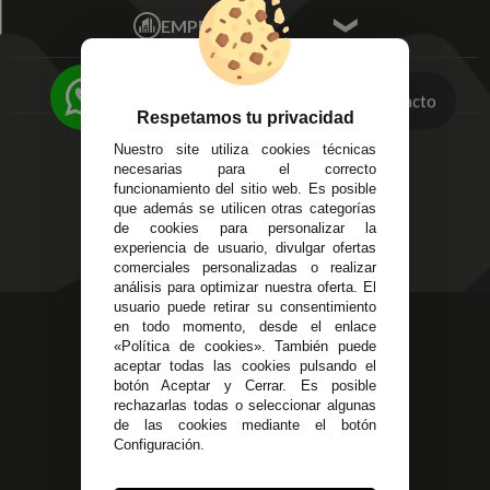
Écija - Sevilla
Mis favoritos
EMPRESA
Av. Plaza de Toros.
FAQ's
Local 3
Aviso Legal
Córdoba
Entregas y
Contacto
C/ Ingeniero Iribarren,
Devoluciones
Respetamos tu privacidad
14
Política de Privacidad
Nuestro site utiliza cookies técnicas
Alzira - Valencia
Pago Seguro
necesarias para el correcto
C/ Esplugues, 135
Terminos y
funcionamiento del sitio web. Es posible
que además se utilicen otras categorías
Condiciones Generales
de cookies para personalizar la
Políticas de Cookies
experiencia de usuario, divulgar ofertas
comerciales personalizadas o realizar
análisis para optimizar nuestra oferta. El
usuario puede retirar su consentimiento
623 23 31 98
en todo momento, desde el enlace
«Política de cookies». También puede
Atendemos Whatsapp
aceptar todas las cookies pulsando el
botón Aceptar y Cerrar. Es posible
955 44 45 43
/
955 44 45 44
rechazarlas todas o seleccionar algunas
de las cookies mediante el botón
info@steielectronica.com
Configuración.