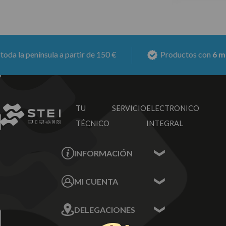
a península a partir de 150 €
Productos con
6 meses 
TU SERVICIO
ELECTRONICO
TÉCNICO
INTEGRAL
INFORMACIÓN
Contacta con nosotros
MI CUENTA
Sobre nosotros
Mis Datos
DELEGACIONES
Mis Direcciones
Mis Pedidos