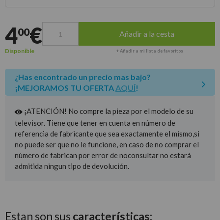
Entrega estimada para envíos a península
4
€
00
Añadir a la cesta
Disponible
+ Añadir a mi lista de favoritos
¿Has encontrado un precio mas bajo?
¡MEJORAMOS TU OFERTA
AQUÍ
!
¡ATENCIÓN! No compre la pieza por el modelo de su
televisor. Tiene que tener en cuenta en número de
referencia de fabricante que sea exactamente el mismo,si
no puede ser que no le funcione, en caso de no comprar el
número de fabrican por error de noconsultar no estará
admitida ningun tipo de devolución.
Estan son sus
características: