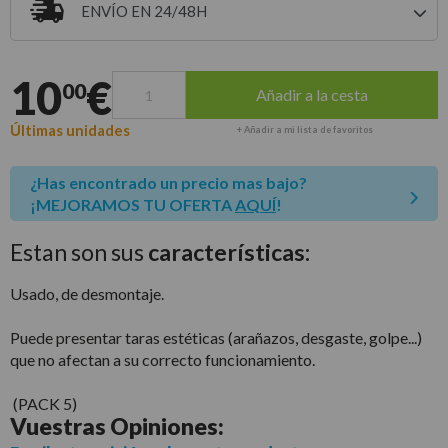
ENVÍO EN 24/48H
Entrega estimada para envíos a península
10
€
00
Añadir a la cesta
Últimas unidades
+ Añadir a mi lista de favoritos
¿Has encontrado un precio mas bajo?
¡MEJORAMOS TU OFERTA
AQUÍ
!
Estan son sus
características:
Usado, de desmontaje.
Puede presentar taras estéticas (arañazos, desgaste, golpe...)
que no afectan a su correcto funcionamiento.
(PACK 5)
Vuestras
Opiniones: