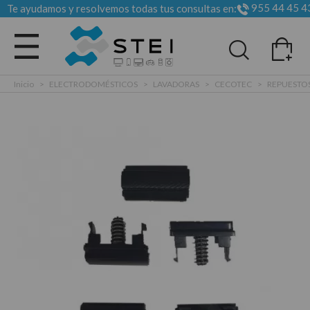
955 44 45 4
Te ayudamos y resolvemos todas tus consultas en:
Todas las categorias
Inicio
>
ELECTRODOMÉSTICOS
>
LAVADORAS
>
CECOTEC
>
REPUESTO