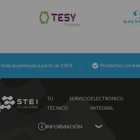
la península a partir de 150 €
Productos con
6 meses
TU SERVICIO
ELECTRONICO
TÉCNICO
INTEGRAL
INFORMACIÓN
Contacta con nosotros