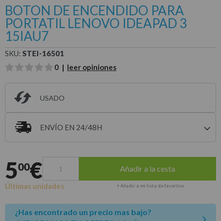
BOTON DE ENCENDIDO PARA
PORTATIL LENOVO IDEAPAD 3
15IAU7
SKU:
STEI-16501
0 |
leer opiniones
USADO
ENVÍO EN 24/48H
Entrega estimada para envíos a península
5
€
00
Añadir a la cesta
Últimas unidades
+ Añadir a mi lista de favoritos
¿Has encontrado un precio mas bajo?