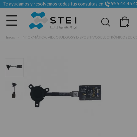
955 44 45 4
Te ayudamos y resolvemos todas tus consultas en:
Todas las categorias
Inicio
>
INFORMÁTICA, VIDEOJUEGOS Y DISPOSITIVOS ELECTRÓNICOS DE