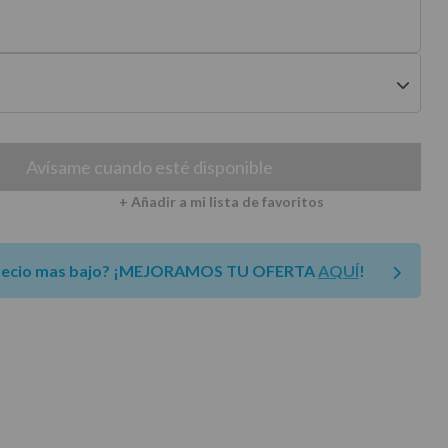
envíos a península
Avísame cuando esté disponible
+ Añadir a mi lista de favoritos
recio mas bajo?
¡MEJORAMOS TU OFERTA
AQUÍ
!