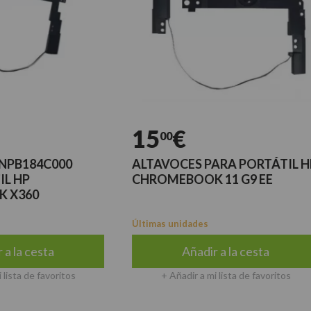
15
€
00
84C000
ALTAVOCES PARA PORTÁTIL HP
CHROMEBOOK 11 G9 EE
0
Últimas unidades
cesta
Añadir a la cesta
e favoritos
+ Añadir a mi lista de favoritos