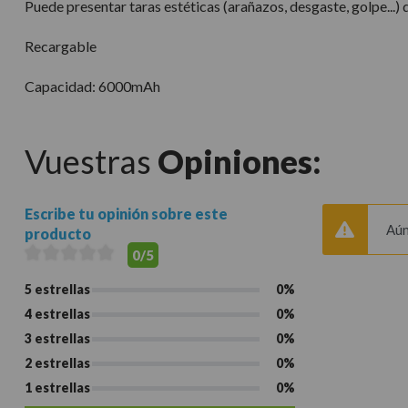
Puede presentar taras estéticas (arañazos, desgaste, golpe...)
Recargable
Capacidad: 6000mAh
Vuestras
Opiniones:
Escribe tu opinión sobre este
Aún
producto
0/5
5 estrellas
0%
4 estrellas
0%
3 estrellas
0%
2 estrellas
0%
1 estrellas
0%