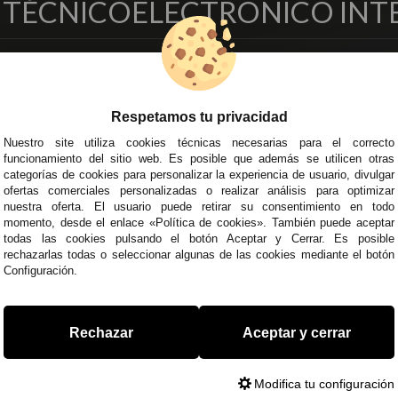
O TÉCNICO
ELECTRONICO INT
EMPRESA
DELEGACIONES
so Legal
Écija - Sevilla
Respetamos tu privacidad
regas y Devoluciones
Av. Plaza de Toros. Local 3
ítica de Privacidad
Córdoba
Nuestro site utiliza cookies técnicas necesarias para el correcto
funcionamiento del sitio web. Es posible que además se utilicen otras
o Seguro
C/ Ingeniero Iribarren, 14
categorías de cookies para personalizar la experiencia de usuario, divulgar
minos y
Alzira - Valencia
ofertas comerciales personalizadas o realizar análisis para optimizar
diciones Generales
C/ Esplugues, 135
nuestra oferta. El usuario puede retirar su consentimiento en todo
íticas de Cookies
momento, desde el enlace «Política de cookies». También puede aceptar
todas las cookies pulsando el botón Aceptar y Cerrar. Es posible
rechazarlas todas o seleccionar algunas de las cookies mediante el botón
Configuración.
 45 43
/
955 44 45 44
info@steielectronica.com
A
Rechazar
Aceptar y cerrar
Modifica tu configuración