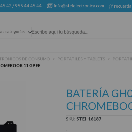
 45 43
/
955 44 45 44
info@steielectronica.com
¡Y recuerda
las categorias
>
>
ECTRÓNICOS DE CONSUMO
PORTÁTILES Y TABLETS
PORTÁTI
ROMEBOOK 11 G9 EE
BATERÍA GH0
CHROMEBOOK
SKU:
STEI-16187