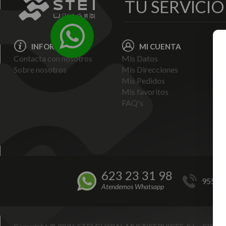
TU SERVICI
INFORMACIÓN
MI CUENTA
Contacta con nosotros
Mis Datos
Avi
Sobre nosotros
Mis Direcciones
Ent
Mis Pedidos
Pol
Mis favoritos
Pag
FAQ's
Ter
Con
Pol
623 23 31 98
955 44
Atendemos Whatsapp