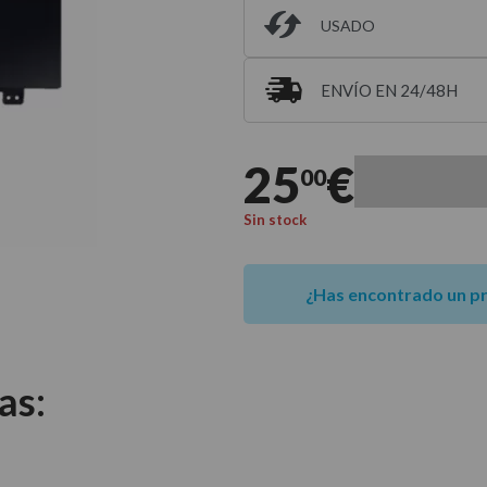
USADO
ENVÍO EN 24/48H
Entrega estimada para 
25
€
00
Sin stock
¿Has encontrado un p
as: