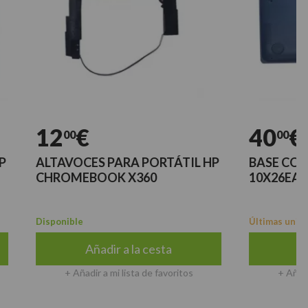
12
€
40
€
00
00
ALTAVOCES PARA PORTÁTIL HP
BASE COVER 
CHROMEBOOK X360
10X26EA CE
Disponible
Últimas unidades
Añadir a la cesta
Añadir a
+ Añadir a mi lista de favoritos
+ Añadir a mi l