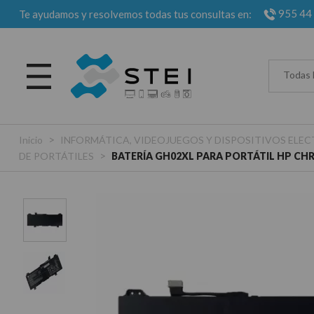
955 44
Te ayudamos y resolvemos todas tus consultas en:
Todas 
>
Inicio
INFORMÁTICA, VIDEOJUEGOS Y DISPOSITIVOS EL
>
DE PORTÁTILES
BATERÍA GH02XL PARA PORTÁTIL HP CH