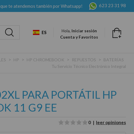
623 23 31 98
 que te atendemos también por Whatsapp!
Hola,
Iniciar sesión
ES
Cuenta y Favoritos
>
>
>
>
LES
HP
HP CHROMEBOOK
REPUESTOS
BATERÍAS
Tu Servicio Técnico Electrónico Integral
2XL PARA PORTÁTIL HP
 11 G9 EE
0 |
leer opiniones