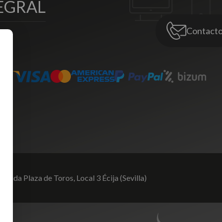
EGRAL
Contact
venida Plaza de Toros,
Local 3 Écija (Sevilla)