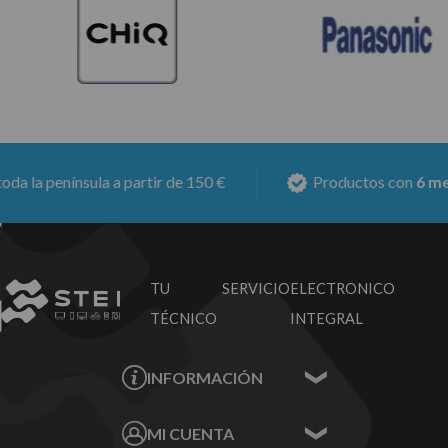
 península a partir de 150 €
Productos con
6 meses d
TU SERVICIO
ELECTRONICO
TÉCNICO
INTEGRAL
INFORMACIÓN
Contacta con nosotros
MI CUENTA
Sobre nosotros