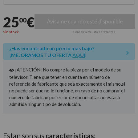
Entrega estimada para envíos a península
25
€
00
Avísame cuando esté disponible
Sin stock
+ Añadir a mi lista de favoritos
¿Has encontrado un precio mas bajo?
¡MEJORAMOS TU OFERTA
AQUÍ
!
¡ATENCIÓN! No compre la pieza por el modelo de su
televisor. Tiene que tener en cuenta en número de
referencia de fabricante que sea exactamente el mismo,si
no puede ser que no le funcione, en caso de no comprar el
número de fabrican por error de noconsultar no estará
admitida ningun tipo de devolución.
Estan son sus
características: