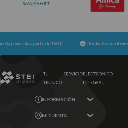
enínsula a partir de 150 €
Productos con
6 meses de
TU SERVICIO
ELECTRONICO
TÉCNICO
INTEGRAL
INFORMACIÓN
Contacta con nosotros
MI CUENTA
Sobre nosotros
Mis Datos