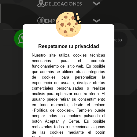
DELEGACIONES
Mis Direcciones
Mis Pedidos
Écija - Sevilla
Mis favoritos
EMPRESA
Av. Plaza de Toros.
FAQ's
Local 3
Aviso Legal
Córdoba
Entregas y
Contacto
C/ Ingeniero Iribarren,
Devoluciones
Respetamos tu privacidad
14
Política de Privacidad
Nuestro site utiliza cookies técnicas
Alzira - Valencia
Pago Seguro
necesarias para el correcto
C/ Esplugues, 135
Terminos y
funcionamiento del sitio web. Es posible
que además se utilicen otras categorías
Condiciones Generales
de cookies para personalizar la
Políticas de Cookies
experiencia de usuario, divulgar ofertas
comerciales personalizadas o realizar
análisis para optimizar nuestra oferta. El
usuario puede retirar su consentimiento
623 23 31 98
en todo momento, desde el enlace
«Política de cookies». También puede
Atendemos Whatsapp
aceptar todas las cookies pulsando el
botón Aceptar y Cerrar. Es posible
955 44 45 43
/
955 44 45 44
rechazarlas todas o seleccionar algunas
de las cookies mediante el botón