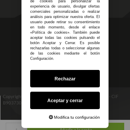
de cookies para personalizar la
Políticas de Cookies
experiencia de usuario, divulgar ofertas
comerciales personalizadas o realizar
análisis para optimizar nuestra oferta. El
usuario puede retirar su consentimiento
623 23 31 98
en todo momento, desde el enlace
«Política de cookies». También puede
Atendemos Whatsapp
aceptar todas las cookies pulsando el
botón Aceptar y Cerrar. Es posible
955 44 45 43
/
955 44 45 44
rechazarlas todas o seleccionar algunas
de las cookies mediante el botón
info@steielectronica.com
Configuración.
Avenida Plaza de Toros,
Local 3 Écija (Sevilla)
Rechazar
Copyright © 2026 STEI GLOBAL MULTISERVICES, S.L - CIF
Aceptar y cerrar
B90373093. info@steielectronica.com
Modifica tu configuración
Desarrollado por
Añadir a la cesta