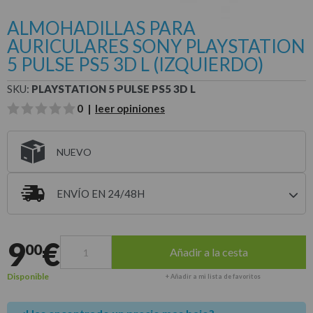
ALMOHADILLAS PARA
AURICULARES SONY PLAYSTATION
5 PULSE PS5 3D L (IZQUIERDO)
SKU:
PLAYSTATION 5 PULSE PS5 3D L
0 |
leer opiniones
NUEVO
ENVÍO EN 24/48H
Entrega estimada para envíos a península
9
€
00
Añadir a la cesta
Disponible
+ Añadir a mi lista de favoritos