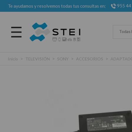
955 44
Te ayudamos y resolvemos todas tus consultas en:
Todas 
>
>
>
>
Inicio
TELEVISIÓN
SONY
ACCESORIOS
ADAPTADO