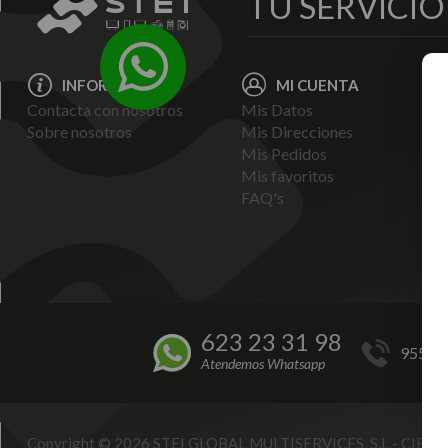
TU SERVICI
INFORMACIÓN
MI CUENTA
Contacta con nosotros
Mis Datos
Avi
Sobre nosotros
Mis Direcciones
Ent
Mis Pedidos
Pol
Mis favoritos
Pag
FAQ's
Ter
Con
Pol
623 23 31 98
955 44
Atendemos Whatsapp
Copyright © 2026 STEI GLOBAL MULTISERVICES, S.L - CIF B9