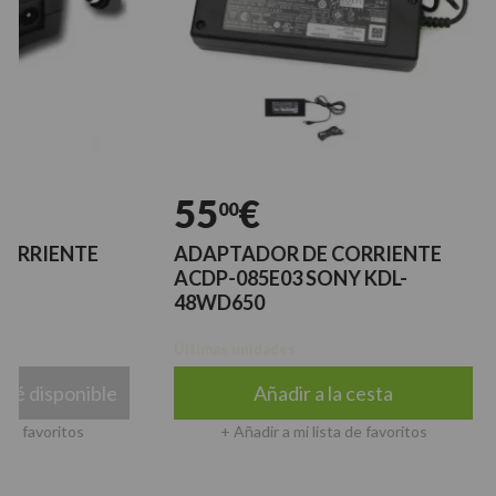
55
€
7
00
ENTE
ADAPTADOR DE CORRIENTE
ADA
ACDP-085E03 SONY KDL-
ACD
48WD650
SON
Últimas unidades
Sin s
ponible
Añadir a la cesta
Av
itos
+ Añadir a mi lista de favoritos