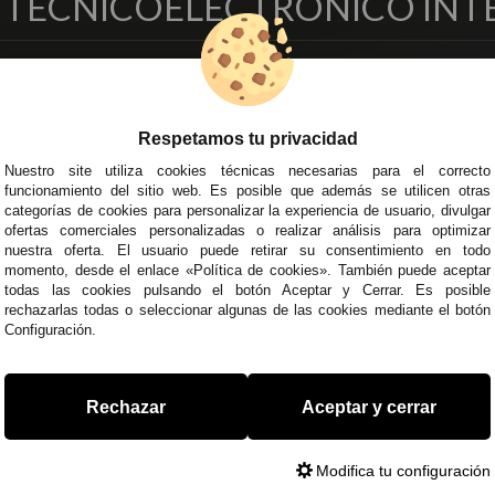
O TÉCNICO
ELECTRONICO INT
EMPRESA
DELEGACIONES
so Legal
Écija - Sevilla
Respetamos tu privacidad
regas y Devoluciones
Av. Plaza de Toros. Local 3
ítica de Privacidad
Córdoba
Nuestro site utiliza cookies técnicas necesarias para el correcto
funcionamiento del sitio web. Es posible que además se utilicen otras
o Seguro
C/ Ingeniero Iribarren, 14
categorías de cookies para personalizar la experiencia de usuario, divulgar
minos y
Alzira - Valencia
ofertas comerciales personalizadas o realizar análisis para optimizar
diciones Generales
C/ Esplugues, 135
nuestra oferta. El usuario puede retirar su consentimiento en todo
íticas de Cookies
momento, desde el enlace «Política de cookies». También puede aceptar
todas las cookies pulsando el botón Aceptar y Cerrar. Es posible
rechazarlas todas o seleccionar algunas de las cookies mediante el botón
Configuración.
 45 43
/
955 44 45 44
info@steielectronica.com
A
Rechazar
Aceptar y cerrar
Modifica tu configuración
0373093. info@steielectronica.com