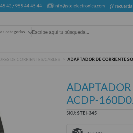
 45 43
/
955 44 45 44
info@steielectronica.com
¡Y recuerda
las categorias
>
RES DE CORRIENTES/CABLES
ADAPTADOR DE CORRIENTE SON
ADAPTADOR 
ACDP-160D02
SKU:
STEI-345