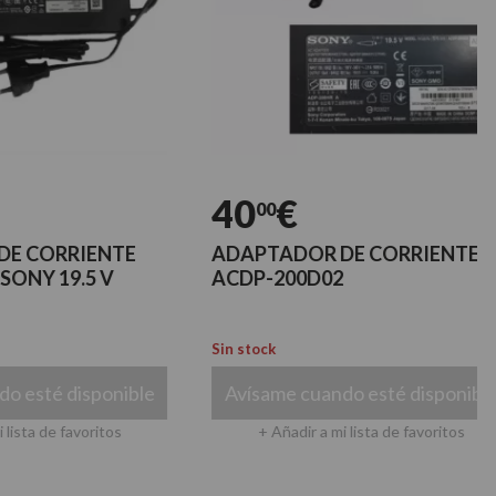
40
€
00
RRIENTE
ADAPTADOR DE CORRIENTE
19.5 V
ACDP-200D02
Sin stock
 disponible
Avísame cuando esté disponible
 favoritos
+ Añadir a mi lista de favoritos