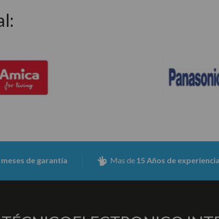
l:
a
Mas de
15 Años de experiencia
Asegu