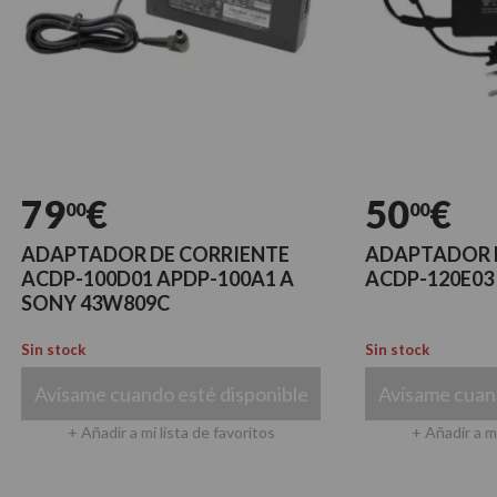
9
€
50
€
00
00
PTADOR DE CORRIENTE
ADAPTADOR DE CO
P-100D01 APDP-100A1 A
ACDP-120E03 SONY 
Y 43W809C
tock
Sin stock
ísame cuando esté disponible
Avísame cuando esté
+ Añadir a mi lista de favoritos
+ Añadir a mi lista de