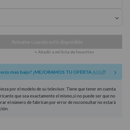
envíos a península
Avísame cuando esté disponible
+ Añadir a mi lista de favoritos
recio mas bajo?
¡MEJORAMOS TU OFERTA
AQUÍ
!
za por el modelo de su televisor. Tiene que tener en cuenta
ricante que sea exactamente el mismo,si no puede ser que no
prar el número de fabrican por error de noconsultar no estará
ción.