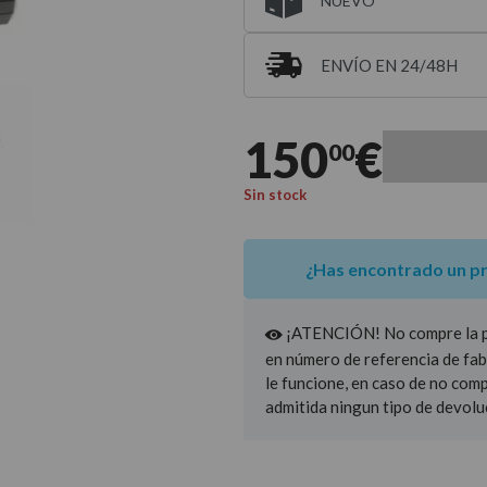
NUEVO
ENVÍO EN 24/48H
Entrega estimada para 
150
€
00
Sin stock
¿Has encontrado un p
¡ATENCIÓN! No compre la pie
en número de referencia de fab
le funcione, en caso de no com
admitida ningun tipo de devolu