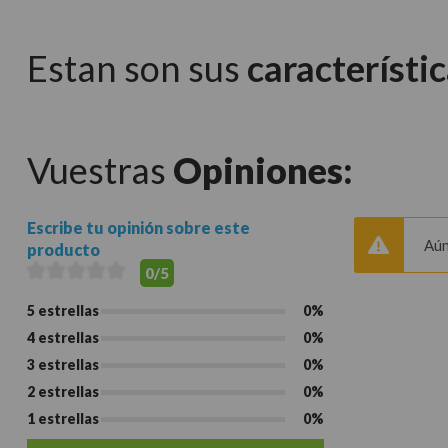
Estan son sus
característic
Vuestras
Opiniones:
Escribe tu opinión sobre este
Aún
producto
0/5
5 estrellas
0%
4 estrellas
0%
3 estrellas
0%
2 estrellas
0%
1 estrellas
0%