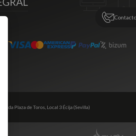
EGRAL
Contact
venida Plaza de Toros,
Local 3 Écija (Sevilla)