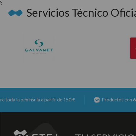
';
Servicios Técnico Oficia
 a partir de 150 €
Productos con
6 meses de garantí