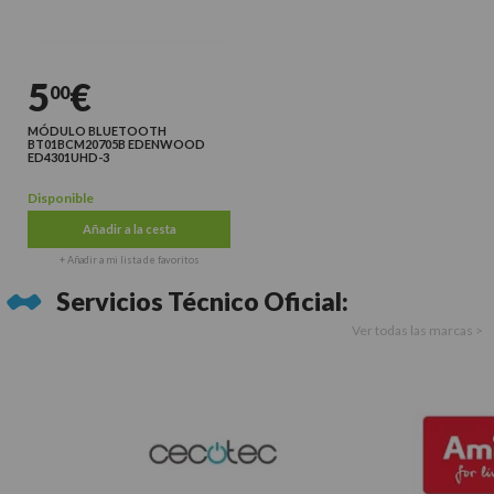
5
€
00
MÓDULO BLUETOOTH
BT01BCM20705B EDENWOOD
ED4301UHD-3
Disponible
Añadir a la cesta
+ Añadir a mi lista de favoritos
Servicios Técnico Oficial:
Ver todas las marcas >