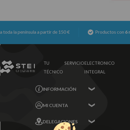
oda la península a partir de 150 €
Productos con
6 me
TU SERVICIO
ELECTRONICO
TÉCNICO
INTEGRAL
INFORMACIÓN
Contacta con nosotros
MI CUENTA
Sobre nosotros
Mis Datos
DELEGACIONES
Mis Direcciones
Mis Pedidos