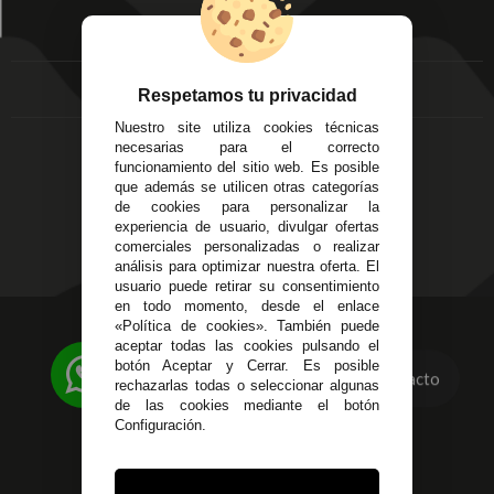
Écija - Sevilla
Mis favoritos
EMPRESA
Av. Plaza de Toros.
FAQ's
Local 3
Aviso Legal
Córdoba
Entregas y
Respetamos tu privacidad
C/ Ingeniero Iribarren,
Devoluciones
Nuestro site utiliza cookies técnicas
14
Política de Privacidad
necesarias para el correcto
Alzira - Valencia
Pago Seguro
funcionamiento del sitio web. Es posible
C/ Esplugues, 135
que además se utilicen otras categorías
Terminos y
de cookies para personalizar la
Condiciones Generales
experiencia de usuario, divulgar ofertas
Políticas de Cookies
comerciales personalizadas o realizar
análisis para optimizar nuestra oferta. El
usuario puede retirar su consentimiento
en todo momento, desde el enlace
«Política de cookies». También puede
623 23 31 98
aceptar todas las cookies pulsando el
Atendemos Whatsapp
botón Aceptar y Cerrar. Es posible
Contacto
rechazarlas todas o seleccionar algunas
955 44 45 43
/
955 44 45 44
de las cookies mediante el botón
Configuración.
info@steielectronica.com