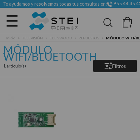
955 44 45 4
Te ayudamos y resolvemos todas tus consultas en:
Todas las categorias
Inicio
>
TELEVISIÓN
>
EDENWOOD
>
REPUESTOS
>
MÓDULO WIFI/
MÓDULO
WIFI/BLUETOOTH
Filtros
1
articulo(s)