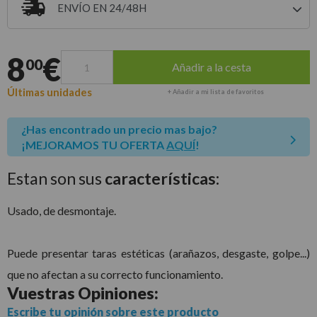
ENVÍO EN 24/48H
Entrega estimada para envíos a península
8
€
00
Añadir a la cesta
Últimas unidades
+ Añadir a mi lista de favoritos
¿Has encontrado un precio mas bajo?
¡MEJORAMOS TU OFERTA
AQUÍ
!
Estan son sus
características:
Usado, de desmontaje.
Puede presentar taras estéticas (arañazos, desgaste, golpe...)
que no afectan a su correcto funcionamiento.
Vuestras
Opiniones:
Escribe tu opinión sobre este producto