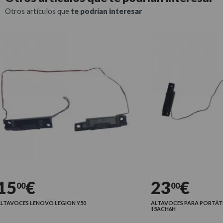
Otros artículos que
te podrían interesar
5
€
23
€
00
00
AVOCES LENOVO LEGION Y50
ALTAVOCES PARA PORTÁTIL 
15ACH6H