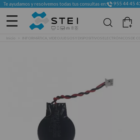
955 44 45 4
Te ayudamos y resolvemos todas tus consultas en:
Todas las categorias
Inicio
>
INFORMÁTICA, VIDEOJUEGOS Y DISPOSITIVOS ELECTRÓNICOS DE