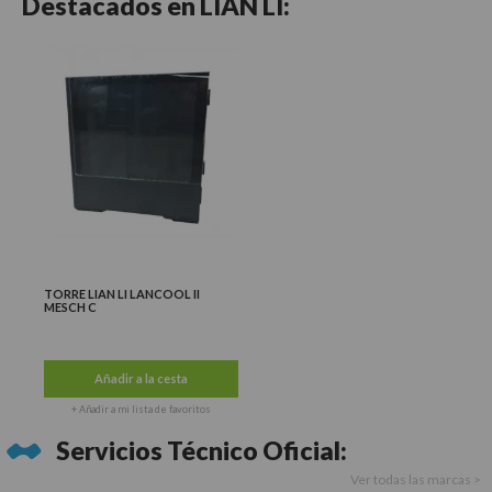
Destacados en
LIAN LI:
TORRE LIAN LI LANCOOL II
MESCH C
Últimas unidades
Añadir a la cesta
+ Añadir a mi lista de favoritos
Servicios Técnico Oficial:
Ver todas las marcas >