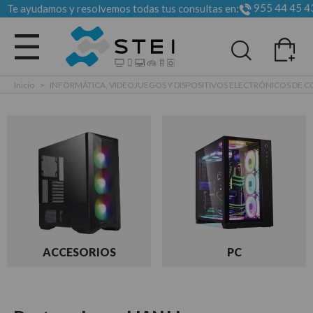
955 44 45 4
Te ayudamos y resolvemos todas tus consultas en:
Todas las categorias
Inicio
>
INFORMÁTICA, VIDEOJUEGOS Y DISPOSITIVOS ELECTRÓNICOS DE
ACCESORIOS
PC