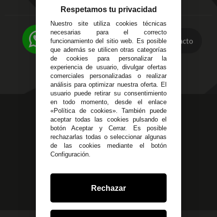
Córdoba
Entregas y
Respetamos tu privacidad
C/ Ingeniero Iribarren,
Devoluciones
14
Nuestro site utiliza cookies técnicas
Política de Privacidad
Alzira - Valencia
necesarias para el correcto
Pago Seguro
Contacto
funcionamiento del sitio web. Es posible
C/ Esplugues, 135
Terminos y
que además se utilicen otras categorías
Condiciones Generales
de cookies para personalizar la
experiencia de usuario, divulgar ofertas
Políticas de Cookies
comerciales personalizadas o realizar
análisis para optimizar nuestra oferta. El
usuario puede retirar su consentimiento
en todo momento, desde el enlace
623 23 31 98
«Política de cookies». También puede
aceptar todas las cookies pulsando el
Atendemos Whatsapp
botón Aceptar y Cerrar. Es posible
rechazarlas todas o seleccionar algunas
955 44 45 43
/
955 44 45 44
de las cookies mediante el botón
Configuración.
info@steielectronica.com
Avenida Plaza de Toros,
Rechazar
Local 3 Écija (Sevilla)