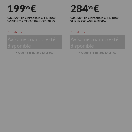
199
€
284
€
95
95
GIGABYTE GEFORCE GTX 1080
GIGABYTE GEFORCE GTX 1660
WINDFORCE OC 8GB GDDR5X
SUPER OC 6GB GDDR6
Sin stock
Sin stock
Avísame cuando esté
Avísame cuando esté
disponible
disponible
+ Añadir a mi lista de favoritos
+ Añadir a mi lista de favoritos