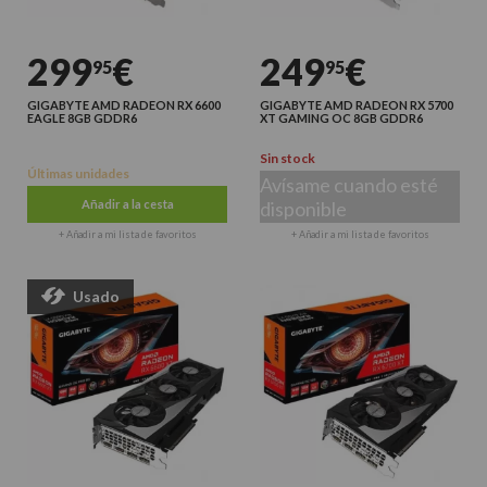
299
€
249
€
95
95
GIGABYTE AMD RADEON RX 6600
GIGABYTE AMD RADEON RX 5700
EAGLE 8GB GDDR6
XT GAMING OC 8GB GDDR6
Sin stock
Últimas unidades
Avísame cuando esté
Añadir a la cesta
disponible
+ Añadir a mi lista de favoritos
+ Añadir a mi lista de favoritos
Usado