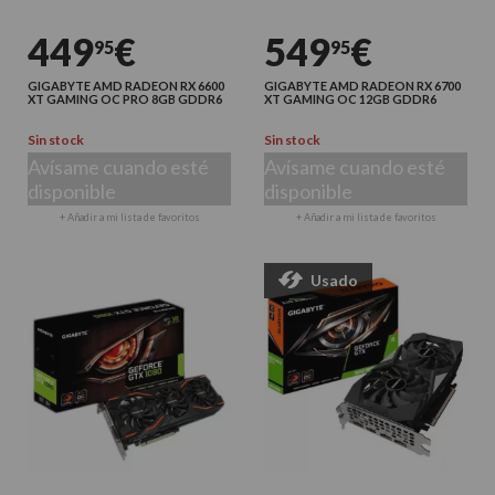
449
€
549
€
95
95
GIGABYTE AMD RADEON RX 6600
GIGABYTE AMD RADEON RX 6700
XT GAMING OC PRO 8GB GDDR6
XT GAMING OC 12GB GDDR6
Sin stock
Sin stock
Avísame cuando esté
Avísame cuando esté
disponible
disponible
+ Añadir a mi lista de favoritos
+ Añadir a mi lista de favoritos
Usado