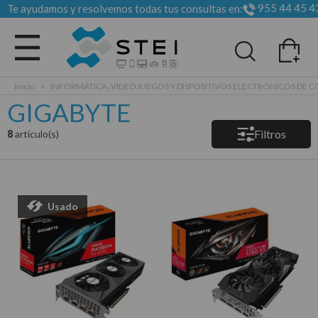
955 44 45 4
Te ayudamos y resolvemos todas tus consultas en:
Todas las categorias
Inicio
>
INFORMÁTICA, VIDEOJUEGOS Y DISPOSITIVOS ELECTRÓNICOS DE
GIGABYTE
Filtros
8
articulo(s)
Usado