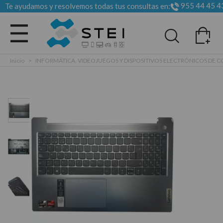
955 44 45 4
Te ayudamos y resolvemos todas tus consultas en:
Todas las categorias
Inicio
>
INFORMÁTICA, VIDEOJUEGOS Y DISPOSITIVOS ELECTRÓNICOS DE