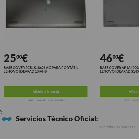
25
€
46
€
00
00
BASE COVER 5CB1K18626 AG PARA PORTÁTIL
BASE COVER AP1A4000810
LENOVO IDEAPAD 15IAH8
LENOVO IDEAPAD S145-15
Últimas unidades
Últimas unidades
Añadir a la cesta
Añadir a l
+ Añadir a mi lista de favoritos
+ Añadir a mi list
';
Servicios Técnico Oficial:
Ver todas las marcas >