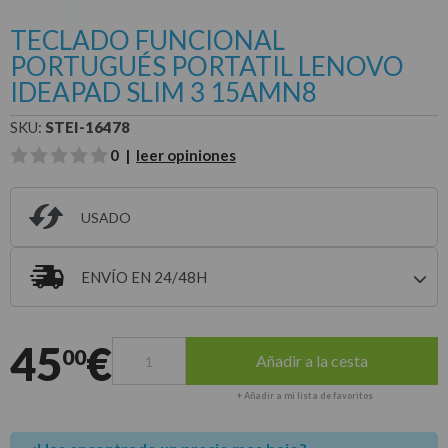
TECLADO FUNCIONAL
PORTUGUÉS PORTATIL LENOVO
IDEAPAD SLIM 3 15AMN8
SKU:
STEI-16478
0 |
leer opiniones
USADO
ENVÍO EN 24/48H
Entrega estimada para envíos a península
45
€
00
Añadir a la cesta
Últimas unidades
+ Añadir a mi lista de favoritos