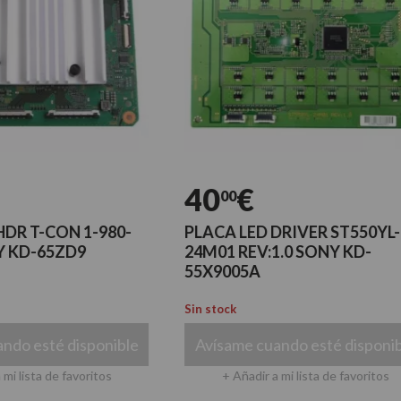
40
€
00
CON 1-980-
PLACA LED DRIVER ST550YL-
65ZD9
24M01 REV:1.0 SONY KD-
55X9005A
Sin stock
é disponible
Avísame cuando esté disponible
de favoritos
+ Añadir a mi lista de favoritos