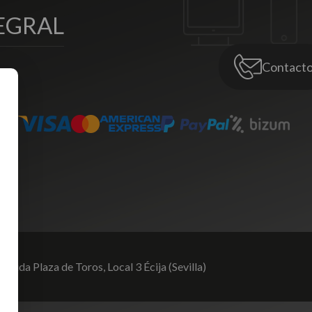
EGRAL
Contact
venida Plaza de Toros,
Local 3 Écija (Sevilla)