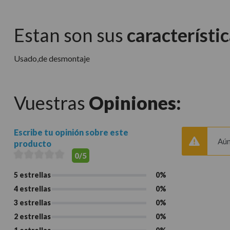
Estan son sus
característic
Usado,de desmontaje
Vuestras
Opiniones:
Escribe tu opinión sobre este
Aún
producto
0/5
5 estrellas
0%
4 estrellas
0%
3 estrellas
0%
2 estrellas
0%