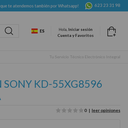
623 23 31 98
 que te atendemos también por Whatsapp!
Hola,
Iniciar sesión
ES
Cuenta y Favoritos
Tu Servicio Técnico Electrónico Integral
N SONY KD-55XG8596
A
0 |
leer opiniones