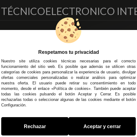
O TÉCNICO
ELECTRONICO INT
EMPRESA
DELEGACIONES
so Legal
Écija - Sevilla
regas y Devoluciones
Av. Plaza de Toros. Local 3
Respetamos tu privacidad
ítica de Privacidad
Córdoba
Nuestro site utiliza cookies técnicas necesarias para el correcto
o Seguro
C/ Ingeniero Iribarren, 14
funcionamiento del sitio web. Es posible que además se utilicen otras
minos y
Alzira - Valencia
categorías de cookies para personalizar la experiencia de usuario, divulgar
diciones Generales
C/ Esplugues, 135
ofertas comerciales personalizadas o realizar análisis para optimizar
íticas de Cookies
nuestra oferta. El usuario puede retirar su consentimiento en todo
momento, desde el enlace «Política de cookies». También puede aceptar
todas las cookies pulsando el botón Aceptar y Cerrar. Es posible
rechazarlas todas o seleccionar algunas de las cookies mediante el botón
Configuración.
 45 43
/
955 44 45 44
info@steielectronica.com
A
Rechazar
Aceptar y cerrar