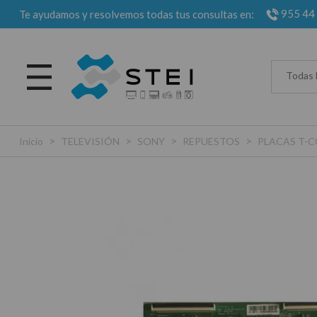
955 44
Te ayudamos y resolvemos todas tus consultas en:
Todas 
>
>
>
>
Inicio
TELEVISIÓN
SONY
REPUESTOS
PLACAS T-