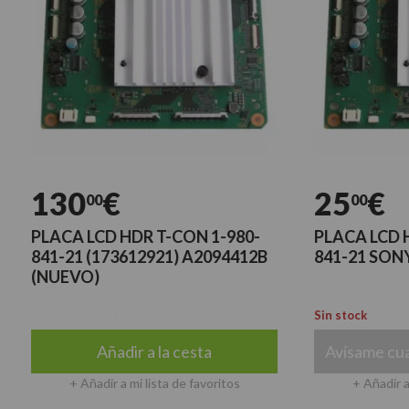
30
€
25
€
00
00
ACA LCD HDR T-CON 1-980-
PLACA LCD HDR T-
1-21 (173612921) A2094412B
841-21 SONY KD-
UEVO)
imas unidades
Sin stock
Añadir a la cesta
Avísame cuando est
+ Añadir a mi lista de favoritos
+ Añadir a mi lista 