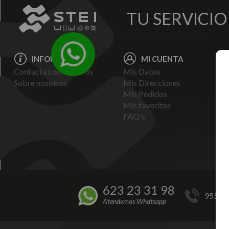
TU SERVICI
INFORMACIÓN
MI CUENTA
Contacta con nosotros
Mis Datos
Avi
Sobre nosotros
Mis Direcciones
Ent
Mis Pedidos
Pol
Mis favoritos
Pag
FAQ's
Ter
Con
Pol
623 23 31 98
955 44
Atendemos Whatsapp