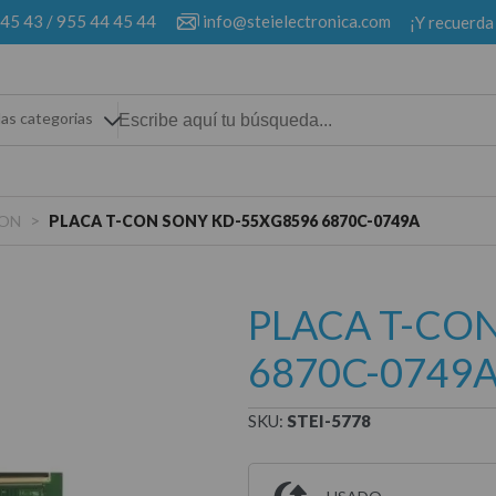
 45 43
/
955 44 45 44
info@steielectronica.com
¡Y recuerda
las categorias
>
CON
PLACA T-CON SONY KD-55XG8596 6870C-0749A
PLACA T-CO
6870C-0749
SKU:
STEI-5778