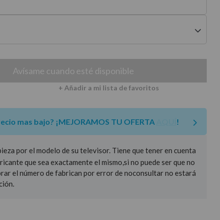
envíos a península
Avísame cuando esté disponible
+ Añadir a mi lista de favoritos
recio mas bajo?
¡MEJORAMOS TU OFERTA
AQUÍ
!
za por el modelo de su televisor. Tiene que tener en cuenta
ricante que sea exactamente el mismo,si no puede ser que no
prar el número de fabrican por error de noconsultar no estará
ción.