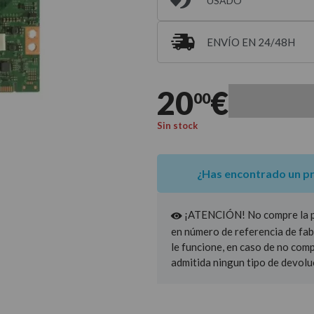
USADO
ENVÍO EN 24/48H
Entrega estimada para 
20
€
00
Sin stock
¿Has encontrado un p
¡ATENCIÓN! No compre la pie
en número de referencia de fab
le funcione, en caso de no com
admitida ningun tipo de devolu