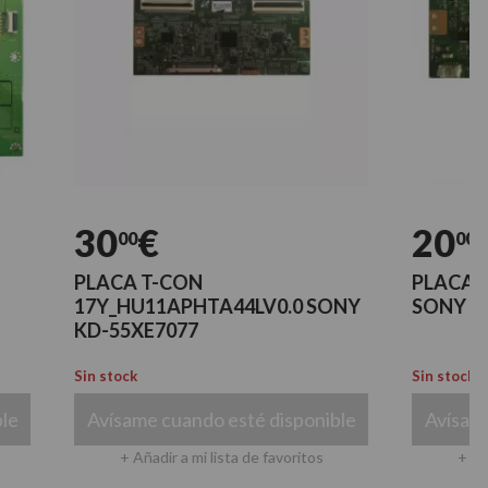
30
€
20
€
00
00
PLACA T-CON
PLACA T-CON 
17Y_HU11APHTA44LV0.0 SONY
SONY KD-49X
KD-55XE7077
Sin stock
Sin stock
Avísame cuando esté disponible
Avísame cuand
+ Añadir a mi lista de favoritos
+ Añadir a mi 