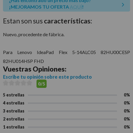
¿Has encontrado un precio mas bajo?
¡MEJORAMOS TU OFERTA
AQUÍ
!
Estan son sus
características:
Nuevo, procedente de fábrica.
Para Lenovo IdeaPad Flex 5-14ALC05 82HU00CESP
82HU014HSP FHD
Vuestras
Opiniones:
Escribe tu opinión sobre este producto
0/5
5 estrellas
0%
4 estrellas
0%
3 estrellas
0%
2 estrellas
0%
1 estrellas
0%