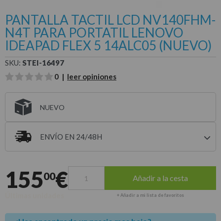
PANTALLA TACTIL LCD NV140FHM-
N4T PARA PORTATIL LENOVO
IDEAPAD FLEX 5 14ALC05 (NUEVO)
SKU:
STEI-16497
0 |
leer opiniones
NUEVO
ENVÍO EN 24/48H
Entrega estimada para envíos a península
155
€
00
Añadir a la cesta
Últimas unidades
+ Añadir a mi lista de favoritos