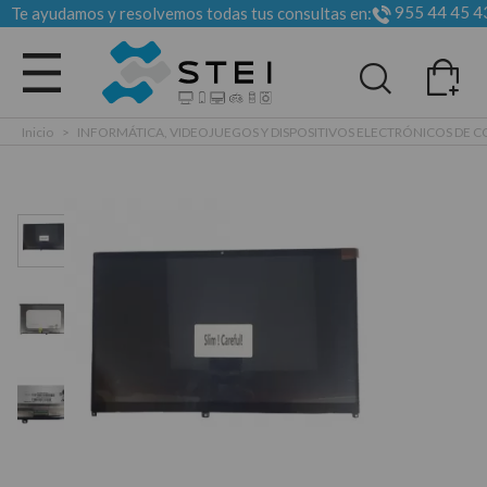
955 44 45 4
Te ayudamos y resolvemos todas tus consultas en:
Todas las categorias
Inicio
>
INFORMÁTICA, VIDEOJUEGOS Y DISPOSITIVOS ELECTRÓNICOS DE