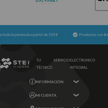
 la península a partir de 150 €
Productos con
6 meses
TU SERVICIO
ELECTRONICO
TÉCNICO
INTEGRAL
INFORMACIÓN
Contacta con nosotros
MI CUENTA
Sobre nosotros
Mis Datos