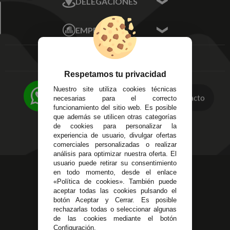
DELEGACIONES
Mis Direcciones
Mis Pedidos
Écija - Sevilla
Mis favoritos
EMPRESA
Av. Plaza de Toros.
FAQ's
Local 3
Aviso Legal
Córdoba
Entregas y
C/ Ingeniero Iribarren,
Devoluciones
Respetamos tu privacidad
14
Política de Privacidad
Alzira - Valencia
Nuestro site utiliza cookies técnicas
Pago Seguro
Contacto
necesarias para el correcto
C/ Esplugues, 135
Terminos y
funcionamiento del sitio web. Es posible
que además se utilicen otras categorías
Condiciones Generales
de cookies para personalizar la
Políticas de Cookies
experiencia de usuario, divulgar ofertas
comerciales personalizadas o realizar
análisis para optimizar nuestra oferta. El
usuario puede retirar su consentimiento
623 23 31 98
en todo momento, desde el enlace
«Política de cookies». También puede
Atendemos Whatsapp
aceptar todas las cookies pulsando el
botón Aceptar y Cerrar. Es posible
955 44 45 43
/
955 44 45 44
rechazarlas todas o seleccionar algunas
de las cookies mediante el botón
info@steielectronica.com
Configuración.