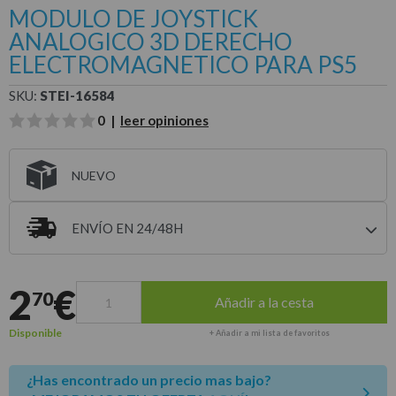
MODULO DE JOYSTICK
ANALOGICO 3D DERECHO
ELECTROMAGNETICO PARA PS5
SKU:
STEI-16584
0 |
leer opiniones
NUEVO
ENVÍO EN 24/48H
Entrega estimada para envíos a península
2
€
70
Añadir a la cesta
Disponible
+ Añadir a mi lista de favoritos
¿Has encontrado un precio mas bajo?