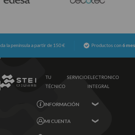
península a partir de 150 €
Productos con
6 meses de
TU SERVICIO
ELECTRONICO
TÉCNICO
INTEGRAL
INFORMACIÓN
Contacta con nosotros
MI CUENTA
Sobre nosotros
Mis Datos