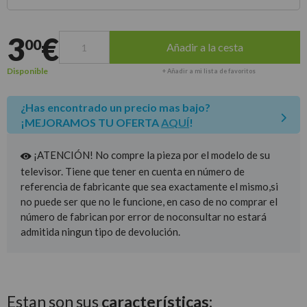
Entrega estimada para envíos a península
3
€
00
Añadir a la cesta
Disponible
+ Añadir a mi lista de favoritos
¿Has encontrado un precio mas bajo?
¡MEJORAMOS TU OFERTA
AQUÍ
!
¡ATENCIÓN! No compre la pieza por el modelo de su
televisor. Tiene que tener en cuenta en número de
referencia de fabricante que sea exactamente el mismo,si
no puede ser que no le funcione, en caso de no comprar el
número de fabrican por error de noconsultar no estará
admitida ningun tipo de devolución.
Estan son sus
características: