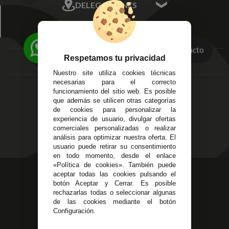
DELEGACIONES
Mis Direcciones
Mis Pedidos
Écija - Sevilla
Mis favoritos
EMPRESA
Av. Plaza de Toros.
FAQ's
Local 3
Contacto
Aviso Legal
Respetamos tu privacidad
Córdoba
Entregas y
C/ Ingeniero Iribarren,
Nuestro site utiliza cookies técnicas
Devoluciones
14
necesarias para el correcto
Política de Privacidad
funcionamiento del sitio web. Es posible
Alzira - Valencia
Pago Seguro
que además se utilicen otras categorías
C/ Esplugues, 135
Terminos y
de cookies para personalizar la
experiencia de usuario, divulgar ofertas
Condiciones Generales
comerciales personalizadas o realizar
Políticas de Cookies
análisis para optimizar nuestra oferta. El
usuario puede retirar su consentimiento
en todo momento, desde el enlace
«Política de cookies». También puede
623 23 31 98
aceptar todas las cookies pulsando el
botón Aceptar y Cerrar. Es posible
Atendemos Whatsapp
rechazarlas todas o seleccionar algunas
de las cookies mediante el botón
955 44 45 43
/
955 44 45 44
Configuración.