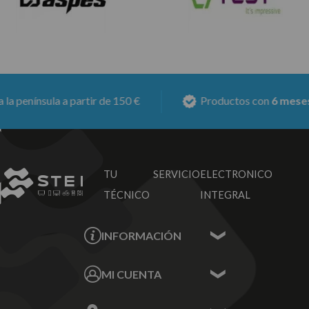
nínsula a partir de 150 €
Productos con
6 meses de g
TU SERVICIO
ELECTRONICO
TÉCNICO
INTEGRAL
INFORMACIÓN
Contacta con nosotros
MI CUENTA
Sobre nosotros
Mis Datos