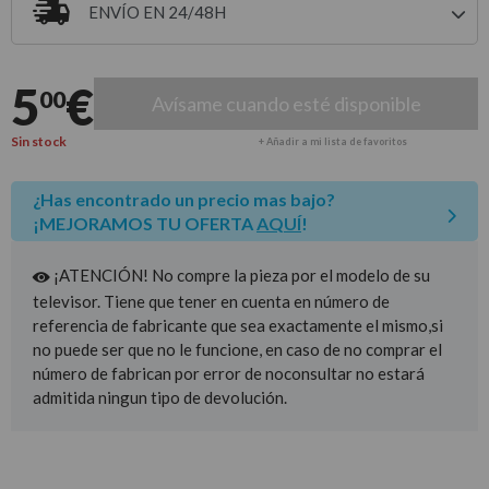
ENVÍO EN 24/48H
Entrega estimada para envíos a península
5
€
00
Avísame cuando esté disponible
Sin stock
+ Añadir a mi lista de favoritos
¿Has encontrado un precio mas bajo?
¡MEJORAMOS TU OFERTA
AQUÍ
!
¡ATENCIÓN! No compre la pieza por el modelo de su
televisor. Tiene que tener en cuenta en número de
referencia de fabricante que sea exactamente el mismo,si
no puede ser que no le funcione, en caso de no comprar el
número de fabrican por error de noconsultar no estará
admitida ningun tipo de devolución.