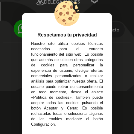
DELEGACIONES
Mis Direcciones
Mis Pedidos
Écija - Sevilla
Mis favoritos
EMPRESA
Av. Plaza de Toros.
FAQ's
Local 3
Contacto
Aviso Legal
Córdoba
Respetamos tu privacidad
Entregas y
C/ Ingeniero Iribarren,
Devoluciones
Nuestro site utiliza cookies técnicas
14
necesarias para el correcto
Política de Privacidad
Alzira - Valencia
funcionamiento del sitio web. Es posible
Pago Seguro
C/ Esplugues, 135
que además se utilicen otras categorías
Terminos y
de cookies para personalizar la
Condiciones Generales
experiencia de usuario, divulgar ofertas
Políticas de Cookies
comerciales personalizadas o realizar
análisis para optimizar nuestra oferta. El
usuario puede retirar su consentimiento
en todo momento, desde el enlace
«Política de cookies». También puede
623 23 31 98
aceptar todas las cookies pulsando el
Atendemos Whatsapp
botón Aceptar y Cerrar. Es posible
rechazarlas todas o seleccionar algunas
de las cookies mediante el botón
955 44 45 43
/
955 44 45 44
Configuración.
info@steielectronica.com