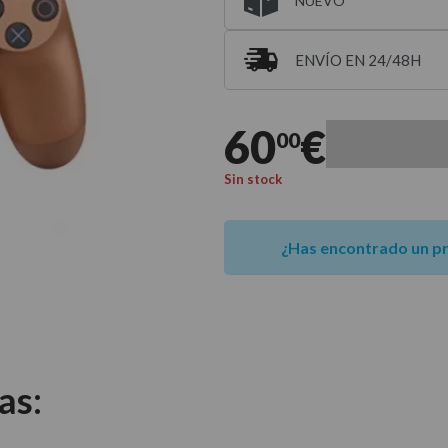
NUEVO
ENVÍO EN 24/48H
Entrega estimada para 
60
€
00
Sin stock
¿Has encontrado un p
as:
.