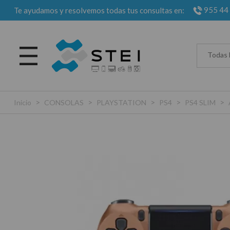
955 44
Te ayudamos y resolvemos todas tus consultas en:
Todas 
>
>
>
>
>
Inicio
CONSOLAS
PLAYSTATION
PS4
PS4 SLIM