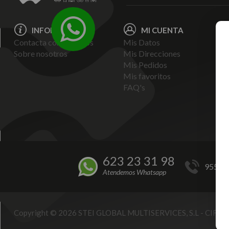
INFORMACIÓN
MI CUENTA
Contacta con nosotros
Mis Datos
Avi
Sobre nosotros
Mis Direcciones
Ent
Mis Pedidos
Pol
Mis favoritos
Pag
FAQ's
Ter
Con
Pol
623 23 31 98
955 44
Atendemos Whatsapp
Copyright © 2026 STEI GLOBAL MULTISERVICES, S.L - CIF B9