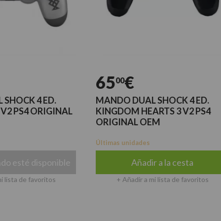
65
€
00
 4 ED.
MANDO DUAL SHOCK 4 ED.
4 ORIGINAL
KINGDOM HEARTS 3 V2 PS4
ORIGINAL OEM
Últimas unidades
 disponible
Añadir a la cesta
e favoritos
+ Añadir a mi lista de favoritos