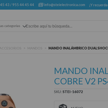
 45 43
/
955 44 45 44
info@steielectronica.com
¡Y recuerda
las categorias
>
>
ACCESORIOS
MANDOS
MANDO INALÁMBRICO DUALSHOCK 
MANDO INA
COBRE V2 PS
SKU:
STEI-16072