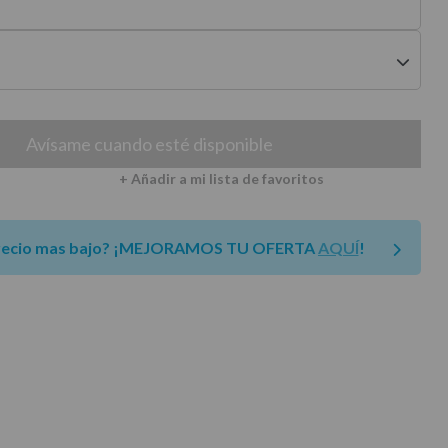
envíos a península
Avísame cuando esté disponible
+ Añadir a mi lista de favoritos
recio mas bajo?
¡MEJORAMOS TU OFERTA
AQUÍ
!