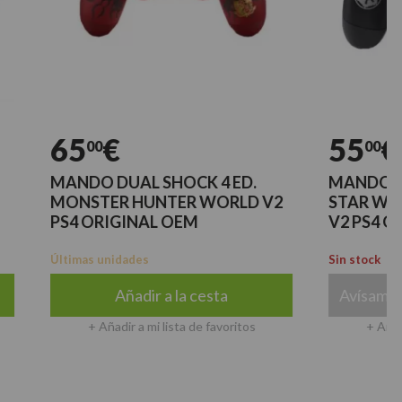
65
€
55
€
00
00
MANDO DUAL SHOCK 4 ED.
MANDO DUAL S
MONSTER HUNTER WORLD V2
STAR WARS BAT
PS4 ORIGINAL OEM
V2 PS4 ORIGIN
Últimas unidades
Sin stock
Añadir a la cesta
Avísame cuando
+ Añadir a mi lista de favoritos
+ Añadir a mi l