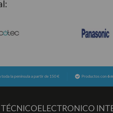
l:
 partir de 150 €
Productos con
6 meses de garantía
O TÉCNICO
ELECTRONICO INT