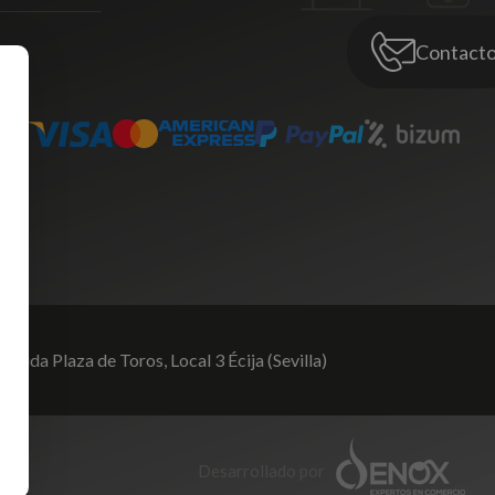
Contact
venida Plaza de Toros,
Local 3 Écija (Sevilla)
Desarrollado por