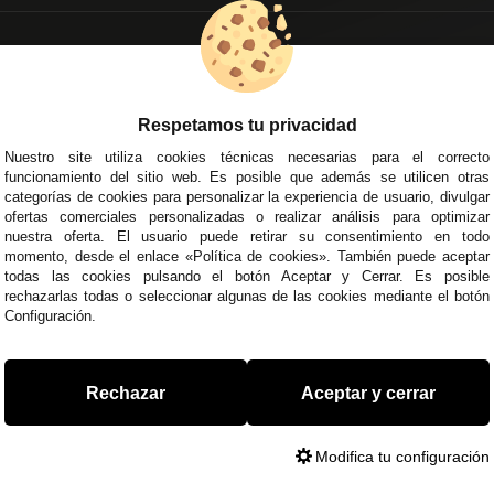
EMPRESA
DELEGACIONES
so Legal
Écija - Sevilla
regas y Devoluciones
Av. Plaza de Toros. Local 3
Respetamos tu privacidad
ítica de Privacidad
Córdoba
Nuestro site utiliza cookies técnicas necesarias para el correcto
o Seguro
C/ Ingeniero Iribarren, 14
funcionamiento del sitio web. Es posible que además se utilicen otras
minos y
Alzira - Valencia
categorías de cookies para personalizar la experiencia de usuario, divulgar
diciones Generales
C/ Esplugues, 135
ofertas comerciales personalizadas o realizar análisis para optimizar
íticas de Cookies
nuestra oferta. El usuario puede retirar su consentimiento en todo
momento, desde el enlace «Política de cookies». También puede aceptar
todas las cookies pulsando el botón Aceptar y Cerrar. Es posible
rechazarlas todas o seleccionar algunas de las cookies mediante el botón
Configuración.
 45 43
/
955 44 45 44
info@steielectronica.com
A
Rechazar
Aceptar y cerrar
Modifica tu configuración
0373093. info@steielectronica.com