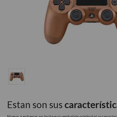
Estan son sus
característic
Nuevo a estrenar, no incluye su embalaje original ni accesorios