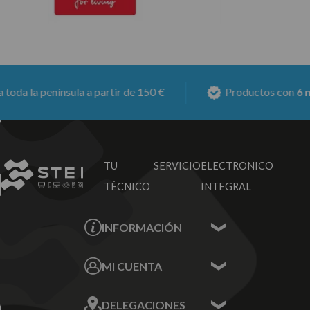
la península a partir de 150 €
Productos con
6 meses 
TU SERVICIO
ELECTRONICO
TÉCNICO
INTEGRAL
INFORMACIÓN
Contacta con nosotros
MI CUENTA
Sobre nosotros
Mis Datos
DELEGACIONES
Mis Direcciones