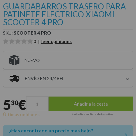
GUARDABARROS TRASERO PARA
PATINETE ELECTRICO XIAOMI
SCOOTER 4 PRO
SKU:
SCOOTER 4 PRO
0 |
leer opiniones
NUEVO
ENVÍO EN 24/48H
Entrega estimada para envíos a península
5
€
30
Añadir a la cesta
Últimas unidades
+ Añadir a mi lista de favoritos
¿Has encontrado un precio mas bajo?