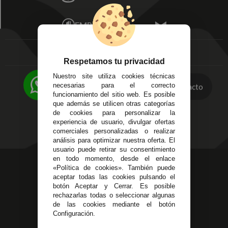
Mis Pedidos
Écija - Sevilla
Mis favoritos
EMPRESA
Av. Plaza de Toros.
FAQ's
Local 3
Aviso Legal
Córdoba
Entregas y
C/ Ingeniero Iribarren,
Respetamos tu privacidad
Devoluciones
14
Nuestro site utiliza cookies técnicas
Política de Privacidad
Alzira - Valencia
necesarias para el correcto
Contacto
Pago Seguro
C/ Esplugues, 135
funcionamiento del sitio web. Es posible
Terminos y
que además se utilicen otras categorías
Condiciones Generales
de cookies para personalizar la
experiencia de usuario, divulgar ofertas
Políticas de Cookies
comerciales personalizadas o realizar
análisis para optimizar nuestra oferta. El
usuario puede retirar su consentimiento
en todo momento, desde el enlace
623 23 31 98
«Política de cookies». También puede
Atendemos Whatsapp
aceptar todas las cookies pulsando el
botón Aceptar y Cerrar. Es posible
rechazarlas todas o seleccionar algunas
955 44 45 43
/
955 44 45 44
de las cookies mediante el botón
Configuración.
info@steielectronica.com